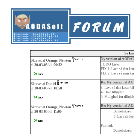
Se Em
Ny version af AODAU
Skrevet af
Orange_Newton
TODO Liste:
d.
30-03-05 kl: 09:52
FIX 1. Lave så den kan
FIX 2. Lave så man kan 
Re: Ny version af A
Skrevet af
Daniel
3. Lave så den læser bil
d.
30-03-05 kl: 10:58
4. Dato tilføjelse.
5. Mulighed for tilføjel
Re: Ny version af A
Skrevet af
Orange_Newton
d.
30-03-05 kl: 11:00
Daniel skrev:
3. Lave så den 
Fair nok
Daniel skrev: