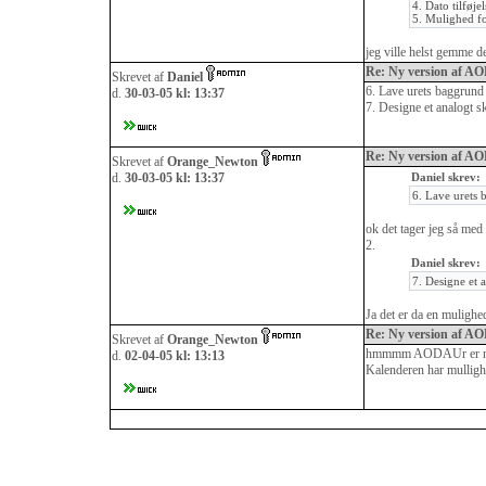
4. Dato tilføjel
5. Mulighed fo
jeg ville helst gemme 
Re: Ny version af A
Skrevet af
Daniel
6. Lave urets baggrund 
d.
30-03-05 kl: 13:37
7. Designe et analogt s
Re: Ny version af A
Skrevet af
Orange_Newton
d.
30-03-05 kl: 13:37
Daniel skrev:
6. Lave urets 
ok det tager jeg så med 
2.
Daniel skrev:
7. Designe et a
Ja det er da en mulighe
Re: Ny version af A
Skrevet af
Orange_Newton
hmmmm AODAUr er nu d
d.
02-04-05 kl: 13:13
Kalenderen har mullig