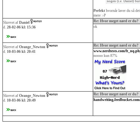
nogen (i.e. Daniel) bur
Perfekt
hvornår laver du så det
mere :-P
Re: Hvor meget nørd er du?
Skrevet af
Daniel
ok
d.
28-02-06 kl: 15:36
Re: Hvor meget nørd er du?
Skrevet af
Orange_Newton
www.nerdtests.com/ft_nq.p
d.
10-03-06 kl: 20:41
noooo kun 87%
Re: Hvor meget nørd er du?
Skrevet af
Orange_Newton
handwriting.feedbucket.com
d.
10-03-06 kl: 20:49