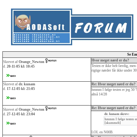
Se Em
Hvor meget nørd er du?
Skrevet af
Orange_Newton
Testen er ikke helt færdig, men
d.
20-11-05 kl: 10:45
rigtige nørder får ikke under 30
Skrevet af
dr. kunam
Re: Hvor meget nørd er du?
d.
17-12-05 kl: 21:05
hmmm I følge testen er jeg 50
altså 14/28
Re: Hvor meget nørd er du?
Skrevet af
Orange_Newton
d.
27-12-05 kl: 23:04
dr. kunam skrev:
hmmm I følge testen e
[skummelt]
LOL en N00B.