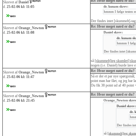
Re: Hvor meget nørd er du?
Skrevet af
Daniel
d.
25-02-06 kl: 11:05
dr. kunam skrev:
hmmm I følge testen e
Der findes intet [skummelt]-tag 
Re: Hvor meget nørd er du?
Skrevet af
Orange_Newton
d.
25-02-06 kl: 11:08
Daniel skrev:
dr. kunam sk
hmmm I følge
Der findes intet [skumm
så
[skummelt]jeg skumler[/sku
nogen (i.e. Daniel) burde lave e
Re: Hvor meget nørd er du?
Skrevet af
Orange_Newton
Så er der et par nye spørgsmål, 
d.
25-02-06 kl: 11:47
point man har fået, og jeg har la
Du fik 38 point ud af 40 point 
Re: Hvor meget nørd er du?
Skrevet af
Orange_Newton
d.
25-02-06 kl: 21:45
Orange_Newton skre
Daniel skrev:
dr. 
hmmm
Der findes in
så
[skummelt]jeg skum