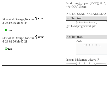
$text = eregi_replace(\\\\\\\"((http://) 
</a>\\\\\\\", $text);
NEJ DU SKAL IKKE ADDSLA
Re: Test tråd.
Skrevet af
Orange_Newton
----------[++++++++++> ,--------
d.
23-02-06 kl: 20:48
gæt hvad programmet gør
Re: Test tråd.
Skrevet af
Orange_Newton
d.
24-02-06 kl: 05:21
Code:
----------[++++++++++>,-----
hmmm lidt kortere udgave :P
----------[++++++++++>,--------