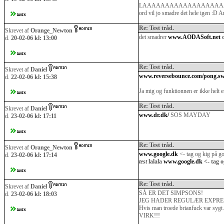
LAAAAAAAAAAAAAAAAAA
ord vil jo smadre det hele igen :D Ar
Re: Test tråd.
Skrevet af
Orange_Newton
det smadrer
www.AODASoft.net
d
d.
20-02-06 kl: 13:00
Re: Test tråd.
Skrevet af
Daniel
www.reversebounce.com/pong.s
d.
22-02-06 kl: 15:38
Ja mig og funktionnen er ikke helt 
Re: Test tråd.
Skrevet af
Daniel
www.dr.dk/
SOS MAYDAY
d.
23-02-06 kl: 17:11
Re: Test tråd.
Skrevet af
Orange_Newton
www.google.dk
<- tag og kig på go
d.
23-02-06 kl: 17:14
test
lalala
www.google.dk
<- tag o
Re: Test tråd.
Skrevet af
Daniel
SÅ ER DET SIMPSONS!
d.
23-02-06 kl: 18:03
JEG HADER REGULÆR EXPRE
Hvis man troede brianfuck var sygt...
VIRK!!!